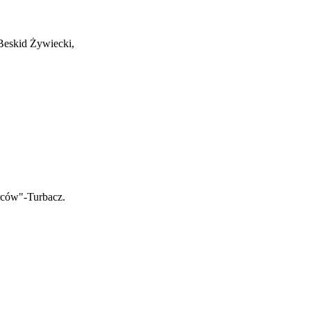
Beskid Żywiecki,
rców"-Turbacz.