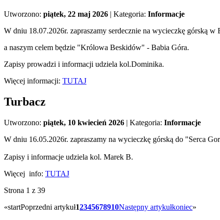
Utworzono:
piątek, 22 maj 2026
|
Kategoria:
Informacje
W dniu 18.07.2026r. zapraszamy serdecznie na wycieczkę górską w 
a naszym celem będzie "Królowa Beskidów" - Babia Góra.
Zapisy prowadzi i informacji udziela kol.Dominika.
Więcej informacji:
TUTAJ
Turbacz
Utworzono:
piątek, 10 kwiecień 2026
|
Kategoria:
Informacje
W dniu 16.05.2026r. zapraszamy na wycieczkę górską do "Serca Go
Zapisy i informacje udziela kol. Marek B.
Więcej info:
TUTAJ
Strona 1 z 39
«
start
Poprzedni artykuł
1
2
3
4
5
6
7
8
9
10
Następny artykuł
koniec
»