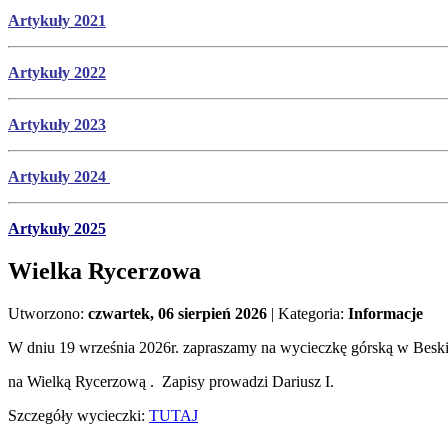
Artyk
uły
2021
Artykuły 2022
Artykuły 2023
Artykuły 2024
Artykuły 2025
Wielka Rycerzowa
Utworzono:
czwartek, 06 sierpień 2026
|
Kategoria:
Informacje
W dniu 19 września 2026r. zapraszamy na wycieczkę górską w Besk
na Wielką Rycerzową . Zapisy prowadzi Dariusz I.
Szczegóły wycieczki:
TUTAJ